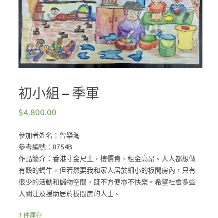
初小組 – 季軍
$
4,800.00
參加者姓名：曾樂淘
參考編號：0754B
作品簡介：香港寸金尺土，樓價貴、租金高昂。人人都想做
有殼的蝸牛，但若然要我和家人居於細小的板間房內，只有
很少的活動和儲物空間，既不方便亦不快樂。希望社會多些
人關注及援助居於板間房的人士。
1 件庫存